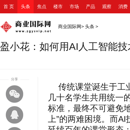
首 页
头条
焦点
楼市
市场
产品
观察
消费
商业国际网
>
头条
>
盈小花：如何用AI人工智能
1
分享
传统课堂诞生于工
几十名学生共用统一
标准，最终不可避免地
上”的两难困境。而A
延续百年的课堂形态