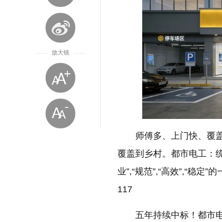
放大镜
师傅多、上门快、覆盖广
覆盖到乡村。都市电工：
业”,“规范”,“高效”,“稳
放大字体
117
五年持续中标！都市