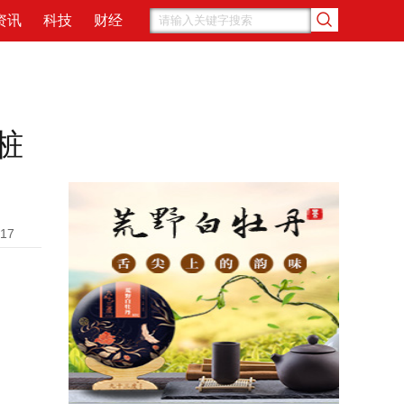
资讯
科技
财经
桩
917