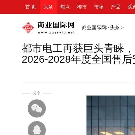
首 页
头条
焦点
楼市
市场
产品
观
商业国际网
>
头条
>
都市电工再获巨头青睐，
2026-2028年度全国
1
分享