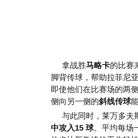
拿战胜
马略卡
的比赛
脚背传球，帮助拉菲尼
即使他们在比赛场的两
侧向另一侧的
斜线传球
与此同时，莱万多夫
15
中攻入
球
。平均每场