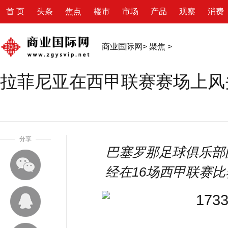
首 页
头条
焦点
楼市
市场
产品
观察
消费
商业国际网
>
聚焦
>
拉菲尼亚在西甲联赛赛场上风
1
分享
巴塞罗那足球俱乐部
16
经在
场西甲联赛比