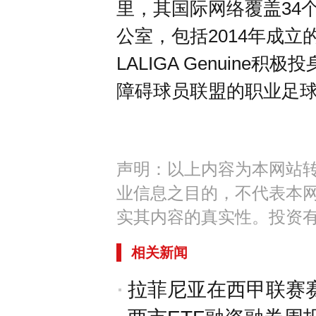
34
里，其国际网络覆盖
2014
公室，包括
年成立
LALIGA Genuine
积极投
障碍球员联盟的职业足
声明：以上内容为本网站
业信息之目的，不代表本
实其内容的真实性。投资
相关新闻
拉菲尼亚在西甲联赛